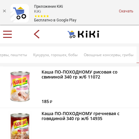
Приложение KiKi
Скачать
KiKi
Бесплатно в Google Play
ервы, паштеты
Кукуруза, горошек, бобы
Овощные консервы, грибы
Каша ПО-ПОХОДНОМУ рисовая со
свининой 340 гр ж/б 11072
185
Каша ПО-ПОХОДНОМУ гречневая с
говядиной 340 гр ж/б 14935