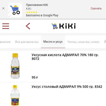
Приложение KiKi
Скачать
KiKi
Бесплатно в Google Play
Масло и уксус
овления
Всё для выпечки
Чипсы, семечки, снеки
Й
Уксусная кислота АДМИРАЛ 70% 180 гр.
8072
95
Уксус столовый АДМИРАЛ 9% 500 гр. 8342