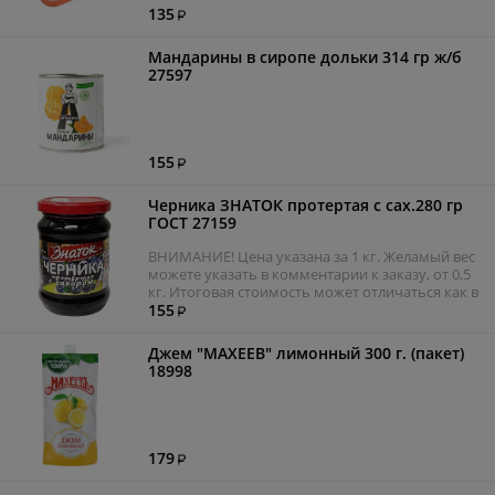
135
Мандарины в сиропе дольки 314 гр ж/б
27597
155
Черника ЗНАТОК протертая с сах.280 гр
ГОСТ 27159
ВНИМАНИЕ! Цена указана за 1 кг. Желамый вес
можете указать в комментарии к заказу, от 0,5
кг. Итоговая стоимость может отличаться как в
большую, так и в меньшую сторону. Мы
155
постараемся подобрать фасовку весом как
можно ближе к заказанному.
Джем "МАХЕЕВ" лимонный 300 г. (пакет)
18998
179