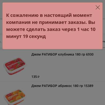
Приложение KiKi
Скачать
KiKi
К сожалению в настоящий момент
Бесплатно в Google Play
компания не принимает заказы. Вы
можете сделать заказ через 1 час 10
минут 19 секунд
Варень
а, горошек, бобы
Овощные консервы, грибы
Готовые блюда
Джем РАТИБОР клубника 180 гр 6930
135
Джем РАТИБОР абрикос 180 гр 15389