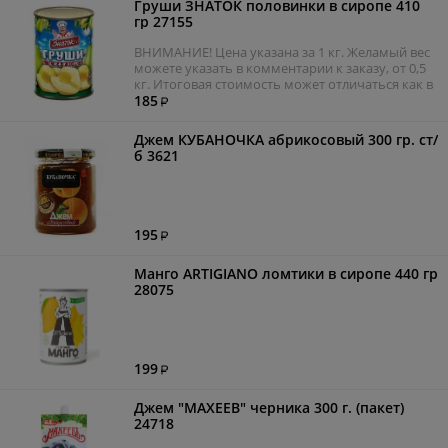
Груши ЗНАТОК половинки в сиропе 410
гр 27155
ВНИМАНИЕ! Цена указана за 1 кг. Желамый вес
можете указать в комментарии к заказу, от 0,5
кг. Итоговая стоимость может отличаться как в
большую, так и в меньшую сторону. Мы
185
постараемся подобрать фасовку весом как
можно ближе к заказанному.
Джем КУБАНОЧКА абрикосовый 300 гр. ст/
б 3621
195
Манго ARTIGIANO ломтики в сиропе 440 гр
28075
199
Джем "МАХЕЕВ" черника 300 г. (пакет)
24718