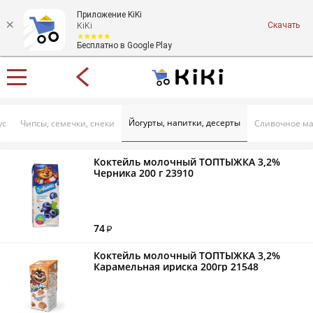
Приложение KiKi
Скачать
KiKi
Бесплатно в Google Play
Йогурты, напитки, десерты
ус
Чипсы, семечки, снеки
Сливочное ма
Коктейль молочный ТОПТЫЖКА 3,2%
Черника 200 г 23910
74
Коктейль молочный ТОПТЫЖКА 3,2%
Карамельная ириска 200гр 21548