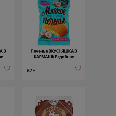
А В
Печенье ВКУСНЯШКА В
ое
КАРМАШКЕ сдобное
81
кокосовое 50 гр 28799
67