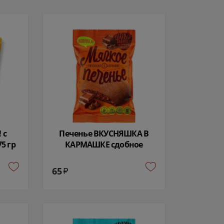
 с
Печенье ВКУСНЯШКА В
5 гр
КАРМАШКЕ сдобное
шоколадне с кусочками
шоколада 50 гр 8777
65