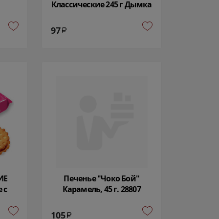
Классические 245 г Дымка
25781
97
ИЕ
Печенье "Чоко Бой"
 с
Карамель, 45 г. 28807
 155
105