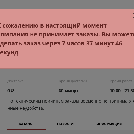
К сожалению в настоящий момент
 пряники, вафли
компания не принимает заказы. Вы может
сделать заказ через 7 часов 37 минут 46
секунд
Магазин "Луч"
Доставка
Время доставки
Время работ
0
60 минут
10:00 - 21:5
По техническим причинам заказы временно не принимаютс
нные неудобства.
КАТАЛОГ
НОВОСТИ
ИНФОРМАЦИЯ