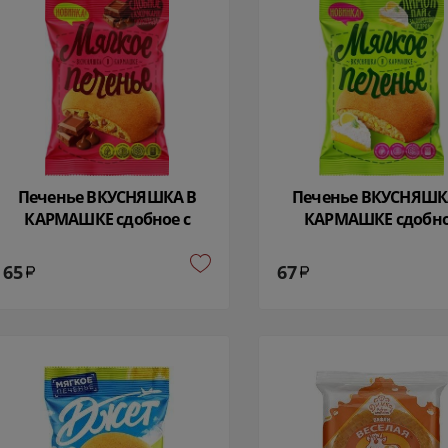
Печенье ВКУСНЯШКА В
Печенье ВКУСНЯШК
КАРМАШКЕ сдобное с
КАРМАШКЕ сдобн
кусочками шоколада 50
лимон-пай 50 гр 82
гр 1316
65
67