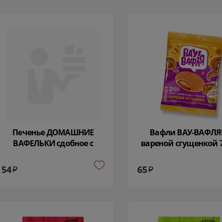
Печенье ДОМАШНИЕ
Вафли ВАУ-ВАФЛЯ!
ВАФЕЛЬКИ сдобное с
вареной сгущенкой 7
малиновой начинкой 52
5598
гр Дымка 21041
54
65