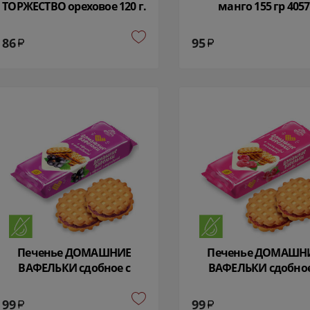
ТОРЖЕСТВО ореховое 120 г.
манго 155 гр 4057
Сладкая Слобода 8183
86
95
Печенье ДОМАШНИЕ
Печенье ДОМАШН
ВАФЕЛЬКИ сдобное с
ВАФЕЛЬКИ сдобное
черной смородиной 155
малиновой начинкой
гр Дымка 8827
гр Дымка 5291
99
99