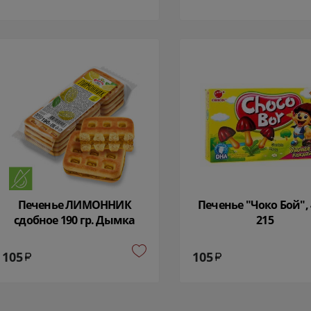
Печенье ЛИМОННИК
Печенье "Чоко Бой", 4
сдобное 190 гр. Дымка
215
17909
105
105